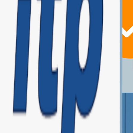
matiza y haz crecer tu empresa.
para tu tipo de negocio.
ue evoluciona contigo.
pre preparado para las exigencias de la Agencia Tributaria, hoy y mañana