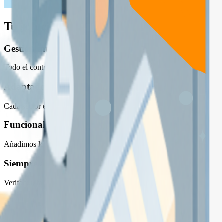
Tu solución especializada e integral
Gestión inteligente para empresas
Todo el control de tu negocio en una sola herramienta. Organiza, auto
Adaptado a tu sector
Cada sector es diferente. Tu ERP también lo es. Soluciones diseñadas 
Funcionalidades hechas para ti
Añadimos lo que necesitas: Nada más, nada menos. Tu ERP flexible q
Siempre al día con la normativa
Verifactu, facturación electrónica y control de ingresos: tu ERP siem
Nuestra misión, tu crecimiento