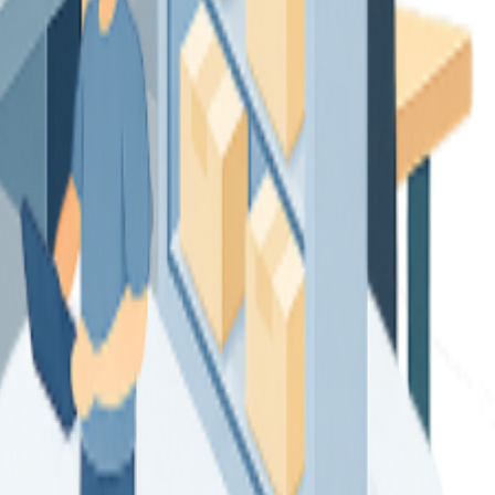
ñade trabajo.
áximo partido a tu empresa.
quipos pequeños y grandes.