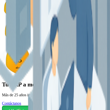
Más de
25
años
Más de
25
años
Más de
25
años
Tu ERP a medida para hacer crecer tu neg
Más de 25 años impulsando empresas con soluciones flexibles, eficie
Contáctanos