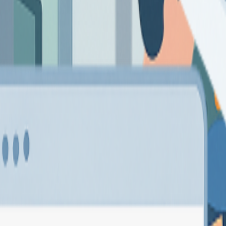
ntrola libros oficiales, cobros y asientos con facilidad. Con integració
ara estar al día, sin complicaciones.
recibe y automatiza facturas con soporte
Verifactu
, garantizando validez
en eficiencia y control.
. Controla órdenes, procesos de fabricación, máquinas y operaciones po
con la calidad y los plazos.
e. Gestiona órdenes de fabricación, fases de trabajo y tiempo de produc
 y ejecución.