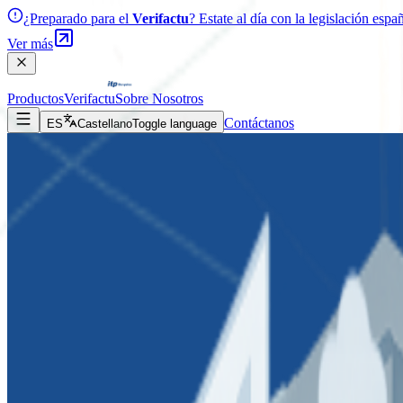
¿Preparado para el
Verifactu
? Estate al día con la legislación esp
Ver más
Productos
Verifactu
Sobre Nosotros
Contáctanos
ES
Castellano
Toggle language