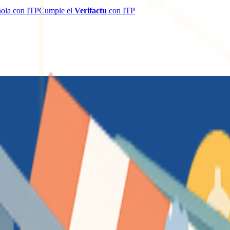
añola con ITP
Cumple el
Verifactu
con ITP