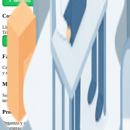
Contabilidad
Lleva la contabilidad de tu empresa de forma automatizada y fiable. Co
Tributaria de forma transparente y actualizada. Todo lo que necesitas p
Facturación
Centraliza la facturación con un sistema digital ágil i seguro. Emite, 
y envíos con una herramienta clara, pensada para empresas que necesit
Mecanizados
Solución específica para talleres de mecanizado y producción técnica
tiempos y costes, consigue un control total y una producción alineada 
Producción
Organiza y controla el proceso productivo de manera visual y eficient
y compras, asegura un flujo continuo y optimizado entre planificación