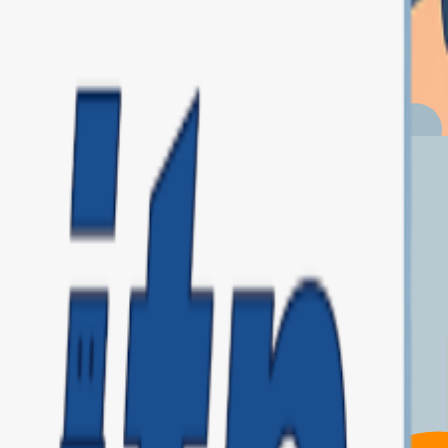
iona cobros, cajas, descuentos y códigos de barras con fluidez. Compatib
 cliente.
 a la normativa. Controla entradas, salidas y pausas de forma fácil y leg
in papeles.