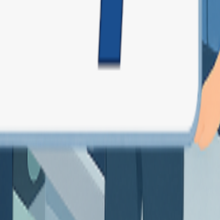
as, producción, stock y más. Todo en un solo lugar, para que puedas tom
s modular, personalizable y preparado para crecer contigo. Además, siemp
 bien las necesidades reales de las empresas. Nos centramos en ofrecer 