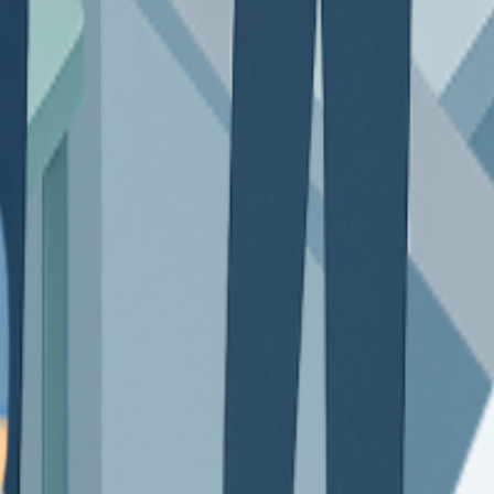
 adaptamos el sistema a tu ritmo, tu estructura y tus objetivos.
ntuitiva y preparada para crecer. Una solución que te ayuda, que no te a
esolver dudas, realizar adaptaciones y asegurarnos de que saques el m
amientas que conecten con tu forma de trabajar de pymes, autónomos, e