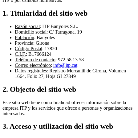
ITP o por cambios normativos.
1. Titularidad del sitio web
Razón social
:
ITP Banyoles S.L.
Domicilio social
: C/ Tarragona, 19
Población
: Banyoles
Provincia
: Girona
Código Postal
: 17820
C.I.F.
: B17666124
Teléfono de contacto
: 972 58 13 58
Correo electrónico
:
info@itp.cat
Datos registrales
: Registro Mercantil de Girona, Volumen
1664, Folio 27, Hoja GI-27849
2. Objecto del sitio web
Este sitio web tiene como finalidad ofrecer información sobre la
empresa ITP y los servicios que ofrece a personas y organizaciones
interesadas.
3. Acceso y utilización del sitio web