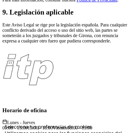
9. Legislación aplicable
Este Aviso Legal se rige por la legislación española. Para cualquier
conflicto derivado del acceso o uso del sitio web, las partes se
someterán a los juzgados y tribunales de Girona, con renuncia
expresa a cualquier otro fuero que pudiera corresponderle.
Horario de oficina
Lunes - Jueves
Selecciona tus preferencias de cookies
09:00 - 13:00
15:00 - 18:00
Viernes
08:00 - 13:00